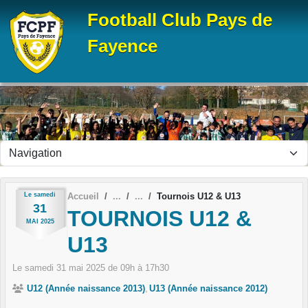
Panneau de gestion des cookies
Football Club Pays de
Fayence
Le
samedi
Accueil
Tournois U12 & U13
31
TOURNOIS U12 &
MAI
2025
U13
Le
samedi
31
mai
2025
de 09h à 17h30
U12 (Année naissance 2013)
U13 (Année naissance 2012)