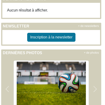
Aucun résultat à afficher.
NEWSLETTER
+ de newsletters
Inscription à la newsletter
DERNIÈRES PHOTOS
+ de photos
Précedent
Suiva