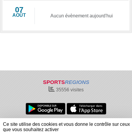
07
AOÛT
Aucun évènement aujourd'hui
SPORTS
REGIONS
35556
visites
Charte cookies
Gestion des cookies
Ce site utilise des cookies et vous donne le contrôle sur ceux
Informations légales
Signaler un contenu inapproprié
que vous souhaitez activer