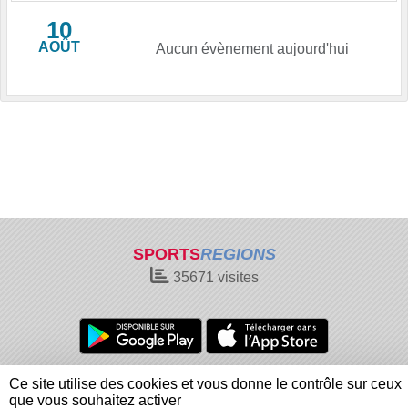
10
AOÛT
Aucun évènement aujourd'hui
SPORTS
REGIONS
35671
visites
Charte cookies
Gestion des cookies
Ce site utilise des cookies et vous donne le contrôle sur ceux
Informations légales
Signaler un contenu inapproprié
que vous souhaitez activer